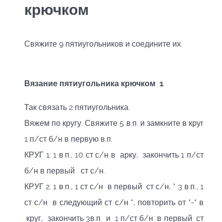
крючком
Свяжите 9 пятиугольников и соедините их.
Вязание пятиугольника крючком 1
Так связать 2 пятиугольника.
Вяжем по кругу. Свяжите 5 в.п. и замкните в круг
1 п/ст б/н в первую в.п.
КРУГ 1: 1 в.п., 10 ст с/н в арку, закончить 1 п/ст
б/н в первый ст с/н.
КРУГ 2: 1 в.п., 1 ст с/н в первый ст с/н, * 3 в.п., 1
ст с/н в следующий ст с/н *, повторить от *-* в
круг, закончить 3в.п. и 1 п/ст б/н в первый ст