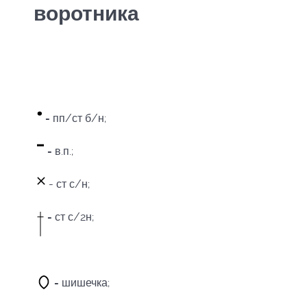
воротника
-
пп/ст б/н;
-
в.п.;
- ст с/н;
-
ст с/2н;
-
шишечка;