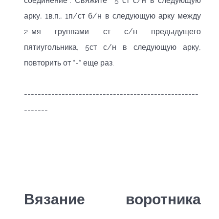
соединение*. Свяжите 5 ст с/н в следующую
арку, 1в.п., 1п/ст б/н в следующую арку между
2-мя группами ст с/н предыдущего
пятиугольника, 5ст с/н в следующую арку,
повторить от *-* еще раз.
---------------------------------------------------
-------
Вязание воротника