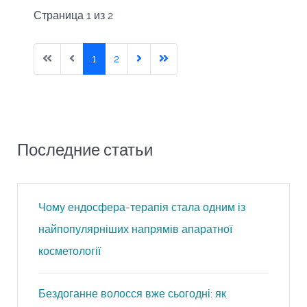
Страница 1 из 2
1
2
Последние статьи
Чому ендосфера-терапія стала одним із
найпопулярніших напрямів апаратної
косметології
Бездоганне волосся вже сьогодні: як