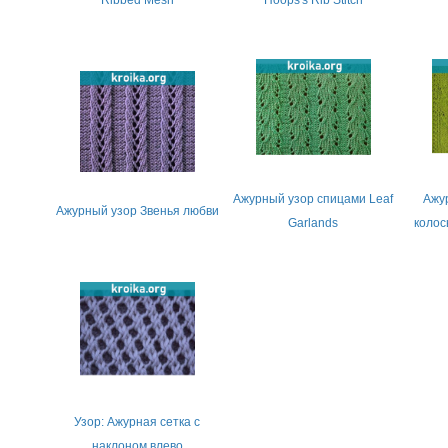
Ribbed Mesh
Hoops's Rib Stitch
Ажурный узор спицами Leaf
Ажу
Ажурный узор Звенья любви
Garlands
колос
Узор: Ажурная сетка с
наклоном влево