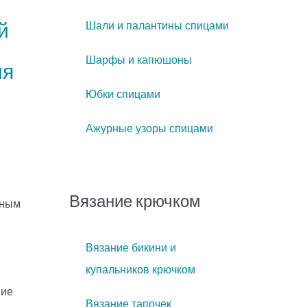
й
Шали и палантины спицами
Шарфы и капюшоны
ия
Юбки спицами
Ажурные узоры спицами
Вязание крючком
рным
.
Вязание бикини и
купальников крючком
ние
Вязание тапочек