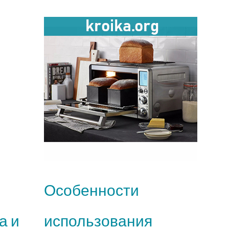
Особенности
а и
использования