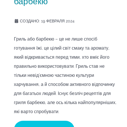
барбекю
СОЗДАНО: 19 ФЕВРАЛЯ 2024
Гриль або барбекю – це не лише спосіб
готування їжі, це цілий світ смаку та аромату,
який відкривається перед тими, хто вміє його
правильно використовувати. Гриль став не
тільки невід’ємною частиною культури
харчування, а й способом активного відпочинку
для багатьох людей. Існує безліч рецептів для
гриля барбекю, але ось кілька найпопулярніших,
які варто спробувати.