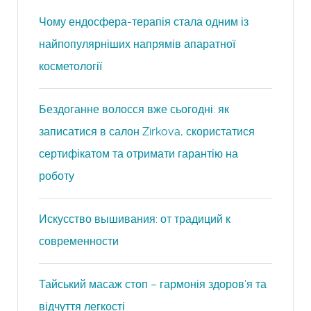
Чому ендосфера-терапія стала одним із
найпопулярніших напрямів апаратної
косметології
Бездоганне волосся вже сьогодні: як
записатися в салон Zirkova, скористатися
сертифікатом та отримати гарантію на
роботу
Искусство вышивания: от традиций к
современности
Тайський масаж стоп – гармонія здоров’я та
відчуття легкості