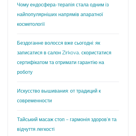
Чому ендосфера-терапія стала одним із
найпопулярніших напрямів апаратної
косметології
Бездоганне волосся вже сьогодні: як
записатися в салон Zirkova, скористатися
сертифікатом та отримати гарантію на
роботу
Искусство вышивания: от традиций к
современности
Тайський масаж стоп – гармонія здоров’я та
відчуття легкості