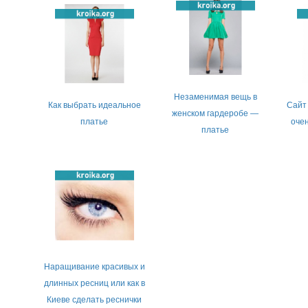
Незаменимая вещь в
Как выбрать идеальное
Сайт
женском гардеробе —
платье
оче
платье
Наращивание красивых и
длинных ресниц или как в
Киеве сделать реснички