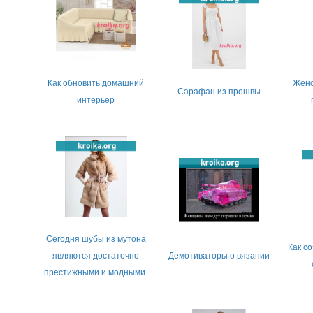
Как обновить домашний
Женс
Сарафан из прошвы
интерьер
Сегодня шубы из мутона
Как с
являются достаточно
Демотиваторы о вязании
престижными и модными.