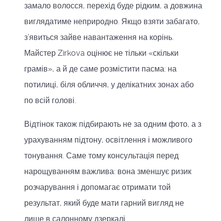
замало волосся, перехід буде рідким, а довжина
виглядатиме неприродно. Якщо взяти забагато,
з’явиться зайве навантаження на корінь.
Майстер Zirkova оцінює не тільки «скільки
грамів», а й де саме розмістити пасма: на
потилиці, біля обличчя, у делікатних зонах або
по всій голові.
Відтінок також підбирають не за одним фото, а з
урахуванням підтону, освітлення і можливого
тонування. Саме тому консультація перед
нарощуванням важлива: вона зменшує ризик
розчарування і допомагає отримати той
результат, який буде мати гарний вигляд не
лише в салонному дзеркалі.