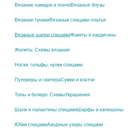
Вязание накидок и пончо
Вязаные блузы
Вязание туники
Вязаные спицами платья
Вязаные шапки спицами
Жакеты и кардиганы
Жилеты. Схемы вязания
Носки, гольфы, чулки спицами
Пуловеры и свитера
Сумки и клатчи
Топы и болеро. Схемы
Украшения
Шали и палантины спицами
Шарфы и капюшоны
Юбки спицами
Ажурные узоры спицами