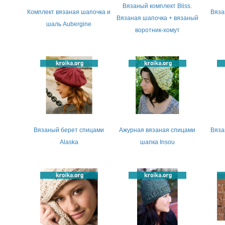
Вязаный комплект Bliss.
Комплект вязаная шапочка и
Вяза
Вязаная шапочка + вязаный
шаль Aubergine
воротник-хомут
Вязаный берет спицами
Ажурная вязаная спицами
Вяза
Alaska
шапка Insou