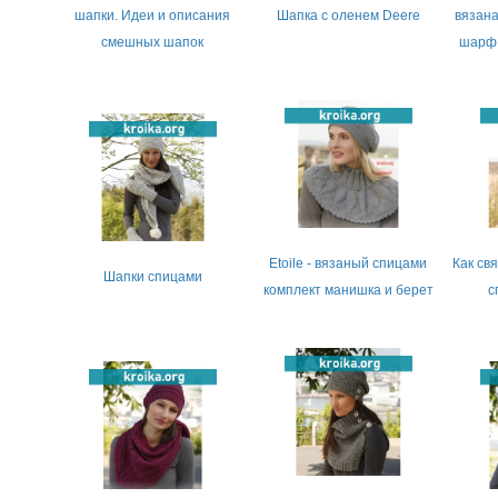
шапки. Идеи и описания
Шапка с оленем Deere
вязана
смешных шапок
шарф 
Etoile - вязаный спицами
Как св
Шапки спицами
комплект манишка и берет
с