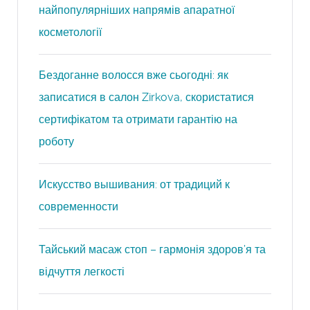
найпопулярніших напрямів апаратної
косметології
Бездоганне волосся вже сьогодні: як
записатися в салон Zirkova, скористатися
сертифікатом та отримати гарантію на
роботу
Искусство вышивания: от традиций к
современности
Тайський масаж стоп – гармонія здоров’я та
відчуття легкості