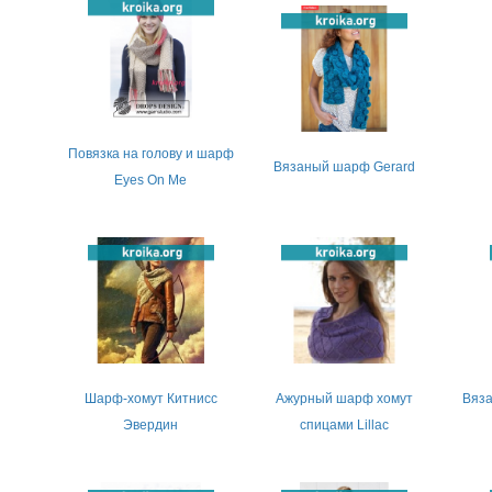
Повязка на голову и шарф
Вязаный шарф Gerard
Eyes On Me
Шарф-хомут Китнисс
Ажурный шарф хомут
Вяза
Эвердин
спицами Lillac