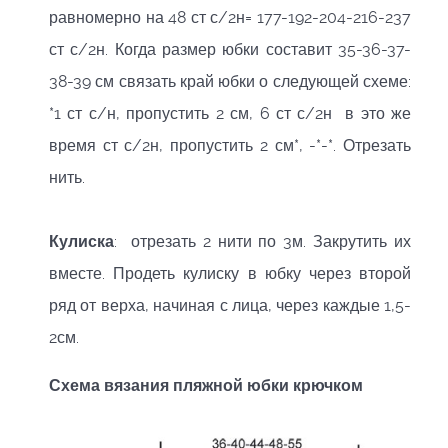
равномерно на 48 ст с/2н= 177-192-204-216-237
ст с/2н. Когда размер юбки составит 35-36-37-
38-39 см связать край юбки о следующей схеме:
*1 ст с/н, пропустить 2 см, 6 ст с/2н в это же
время ст с/2н, пропустить 2 см*, -*-*. Отрезать
нить.
Кулиска
: отрезать 2 нити по 3м. Закрутить их
вместе. Продеть кулиску в юбку через второй
ряд от верха, начиная с лица, через каждые 1,5-
2см.
Схема вязания пляжной юбки крючком