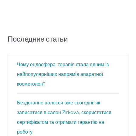
Последние статьи
Чому ендосфера-терапія стала одним із
найпопулярніших напрямів апаратної
косметології
Бездоганне волосся вже сьогодні: як
записатися в салон Zirkova, скористатися
сертифікатом та отримати гарантію на
роботу