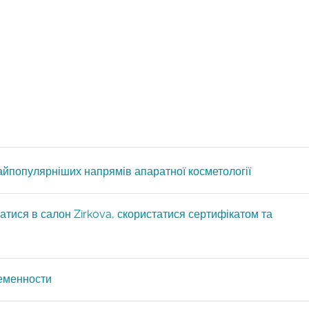
айпопулярніших напрямів апаратної косметології
атися в салон Zirkova, скористатися сертифікатом та
ременности