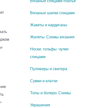
Вязаные спицами платья
ет
Вязаные шапки спицами
Жакеты и кардиганы
вать
Жилеты. Схемы вязания
арком
цы
Носки, гольфы, чулки
спицами
Пуловеры и свитера
Сумки и клатчи
тние
Топы и болеро. Схемы
ть
0-
Украшения