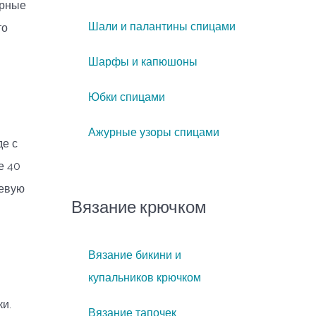
урные
Шали и палантины спицами
то
Шарфы и капюшоны
Юбки спицами
Ажурные узоры спицами
де с
е 40
невую
Вязание крючком
Вязание бикини и
купальников крючком
ки.
Вязание тапочек