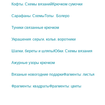
Кофты. Схемы вязаний
Крючком сумочки
Сарафаны. Схемы
Топы . Болеро
Туники связанные крючком
Украшения: серьги, колье, воротники
Шапки, береты и шляпы
Юбки. Схемы вязания
Ажурные узоры крючком
Вязаные новогодние подарки
Фагменты: листья
Фрагменты: квадраты
Фрагменты: цветы