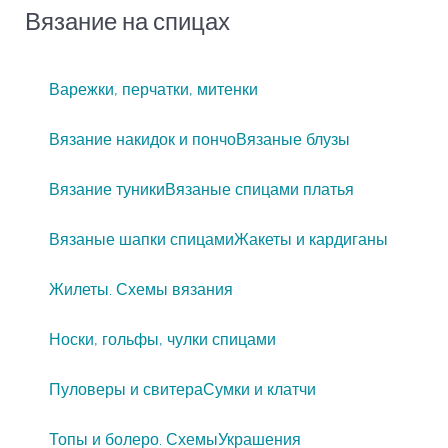
Вязание на спицах
Варежки, перчатки, митенки
Вязание накидок и пончо
Вязаные блузы
Вязание туники
Вязаные спицами платья
Вязаные шапки спицами
Жакеты и кардиганы
Жилеты. Схемы вязания
Носки, гольфы, чулки спицами
Пуловеры и свитера
Сумки и клатчи
Топы и болеро. Схемы
Украшения