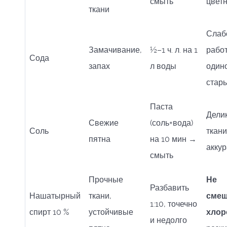
смыть
цвет
ткани
Слаб
Замачивание,
½–1 ч. л. на 1
работ
Сода
запах
л воды
одино
стар
Паста
Дели
Свежие
(соль+вода)
Соль
ткан
пятна
на 10 мин →
акку
смыть
Прочные
Не
Разбавить
Нашатырный
ткани,
смеш
1:10, точечно
спирт 10 %
устойчивые
хлор
и недолго