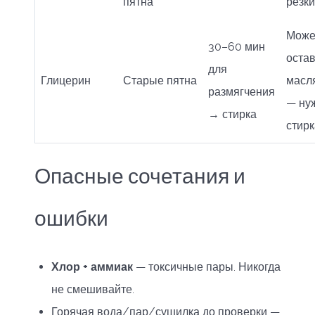
пятна
резки
Може
30–60 мин
оста
для
Глицерин
Старые пятна
масл
размягчения
— ну
→ стирка
стирк
Опасные сочетания и
ошибки
Хлор + аммиак
— токсичные пары. Никогда
не смешивайте.
Горячая вода/пар/сушилка до проверки —