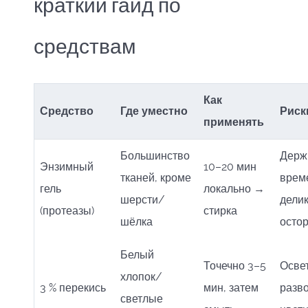
краткий гайд по
средствам
Как
Средство
Где уместно
Риск
применять
Большинство
Держ
Энзимный
10–20 мин
тканей, кроме
време
гель
локально →
шерсти/
дели
(протеазы)
стирка
шёлка
осто
Белый
Точечно 3–5
Осве
хлопок/
3 % перекись
мин, затем
разв
светлые