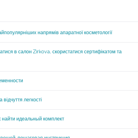
айпопулярніших напрямів апаратної косметології
атися в салон Zirkova, скористатися сертифікатом та
ременности
 відчуття легкості
ак найти идеальный комплект
 вещей: пошаговая инструкция