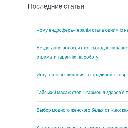
Последние статьи
Чому ендосфера-терапія стала одним із н
Бездоганне волосся вже сьогодні: як запис
отримати гарантію на роботу
Искусство вышивания: от традиций к сов
Тайський масаж стоп – гармонія здоров’я та
Выбор модного женского белья от Kleo: к
Как отстирать кровь с одежды и домашних