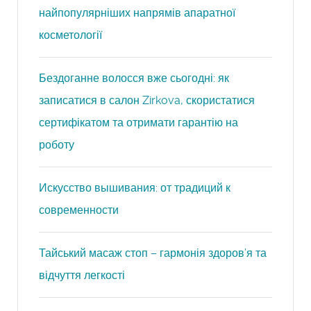
найпопулярніших напрямів апаратної
косметології
Бездоганне волосся вже сьогодні: як
записатися в салон Zirkova, скористатися
сертифікатом та отримати гарантію на
роботу
Искусство вышивания: от традиций к
современности
Тайський масаж стоп – гармонія здоров’я та
відчуття легкості