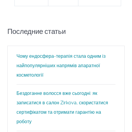
Последние статьи
Чому ендосфера-терапія стала одним із
найпопулярніших напрямів апаратної
косметології
Бездоганне волосся вже сьогодні: як
записатися в салон Zirkova, скористатися
сертифікатом та отримати гарантію на
роботу