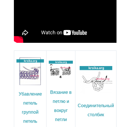
Вязание в
Убавление
петлю и
петель
Соединительный
вокруг
группой
столбик
петли
петель