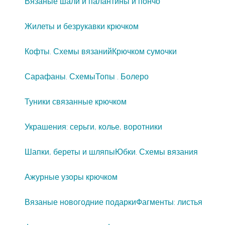
Вязаные шали и палантины и пончо
Жилеты и безрукавки крючком
Кофты. Схемы вязаний
Крючком сумочки
Сарафаны. Схемы
Топы . Болеро
Туники связанные крючком
Украшения: серьги, колье, воротники
Шапки, береты и шляпы
Юбки. Схемы вязания
Ажурные узоры крючком
Вязаные новогодние подарки
Фагменты: листья