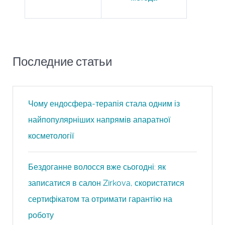
Последние статьи
Чому ендосфера-терапія стала одним із
найпопулярніших напрямів апаратної
косметології
Бездоганне волосся вже сьогодні: як
записатися в салон Zirkova, скористатися
сертифікатом та отримати гарантію на
роботу