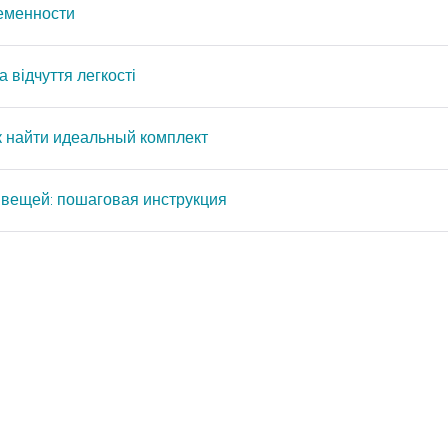
ременности
 відчуття легкості
ак найти идеальный комплект
 вещей: пошаговая инструкция