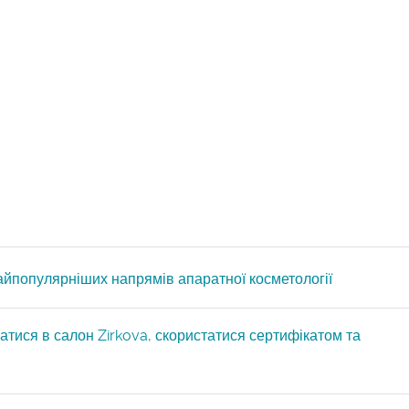
айпопулярніших напрямів апаратної косметології
атися в салон Zirkova, скористатися сертифікатом та