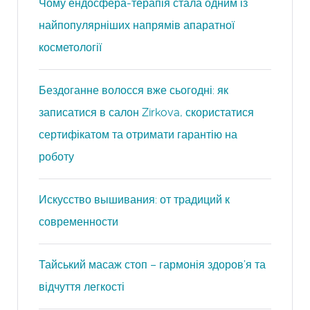
Чому ендосфера-терапія стала одним із
найпопулярніших напрямів апаратної
косметології
Бездоганне волосся вже сьогодні: як
записатися в салон Zirkova, скористатися
сертифікатом та отримати гарантію на
роботу
Искусство вышивания: от традиций к
современности
Тайський масаж стоп – гармонія здоров’я та
відчуття легкості