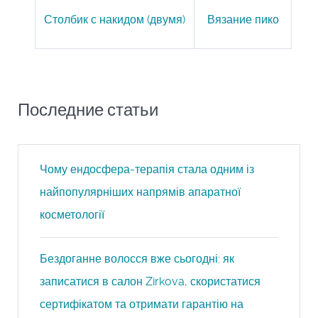
Столбик с накидом (двумя)
Вязание пико
Последние статьи
Чому ендосфера-терапія стала одним із
найпопулярніших напрямів апаратної
косметології
Бездоганне волосся вже сьогодні: як
записатися в салон Zirkova, скористатися
сертифікатом та отримати гарантію на