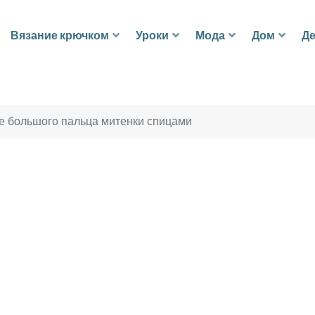
Вязание крючком
Уроки
Мода
Дом
Де
е большого пальца митенки спицами