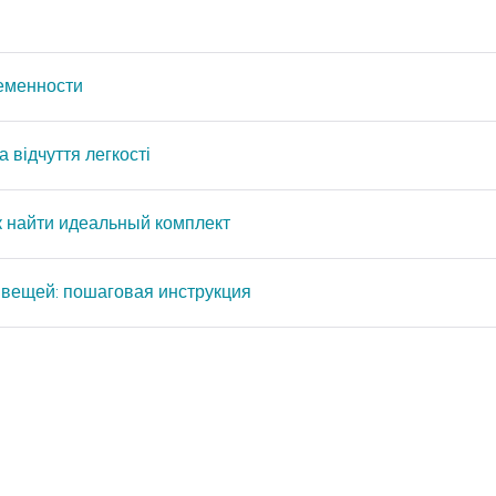
ременности
 відчуття легкості
ак найти идеальный комплект
 вещей: пошаговая инструкция