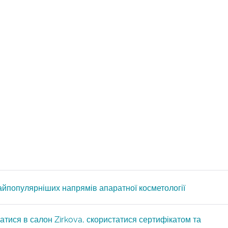
айпопулярніших напрямів апаратної косметології
атися в салон Zirkova, скористатися сертифікатом та