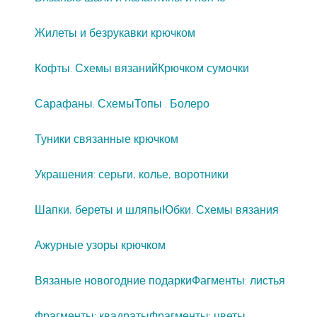
Жилеты и безрукавки крючком
Кофты. Схемы вязаний
Крючком сумочки
Сарафаны. Схемы
Топы . Болеро
Туники связанные крючком
Украшения: серьги, колье, воротники
Шапки, береты и шляпы
Юбки. Схемы вязания
Ажурные узоры крючком
Вязаные новогодние подарки
Фагменты: листья
Фрагменты: квадраты
Фрагменты: цветы