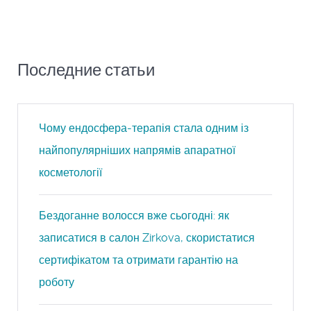
Последние статьи
Чому ендосфера-терапія стала одним із
найпопулярніших напрямів апаратної
косметології
Бездоганне волосся вже сьогодні: як
записатися в салон Zirkova, скористатися
сертифікатом та отримати гарантію на
роботу