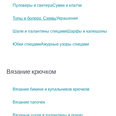
Пуловеры и свитера
Сумки и клатчи
Топы и болеро. Схемы
Украшения
Шали и палантины спицами
Шарфы и капюшоны
Юбки спицами
Ажурные узоры спицами
Вязание крючком
Вязание бикини и купальников крючком
Вязание тапочек
Вязаные шали и палантины и пончо