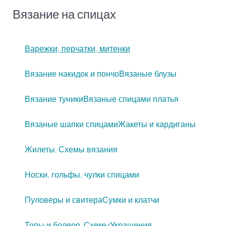
Вязание на спицах
Варежки, перчатки, митенки
Вязание накидок и пончо
Вязаные блузы
Вязание туники
Вязаные спицами платья
Вязаные шапки спицами
Жакеты и кардиганы
Жилеты. Схемы вязания
Носки, гольфы, чулки спицами
Пуловеры и свитера
Сумки и клатчи
Топы и болеро. Схемы
Украшения