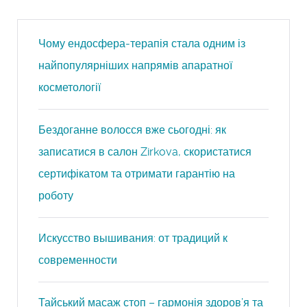
Чому ендосфера-терапія стала одним із
найпопулярніших напрямів апаратної
косметології
Бездоганне волосся вже сьогодні: як
записатися в салон Zirkova, скористатися
сертифікатом та отримати гарантію на
роботу
Искусство вышивания: от традиций к
современности
Тайський масаж стоп – гармонія здоров’я та