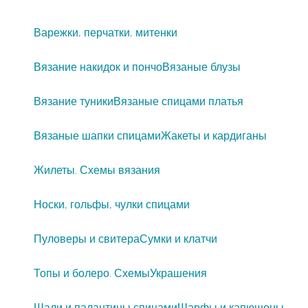
Варежки, перчатки, митенки
Вязание накидок и пончо
Вязаные блузы
Вязание туники
Вязаные спицами платья
Вязаные шапки спицами
Жакеты и кардиганы
Жилеты. Схемы вязания
Носки, гольфы, чулки спицами
Пуловеры и свитера
Сумки и клатчи
Топы и болеро. Схемы
Украшения
Шали и палантины спицами
Шарфы и капюшоны