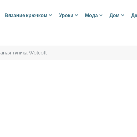
Вязание крючком
Уроки
Мода
Дом
Де
аная туника Wolcott