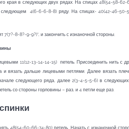
ого края в следующих двух рядах. На спицах 48(54-58-62-6
 следующем 4(6-6-6-8-8) ряду. На спицах- 40(42-46-50-5
 7(7?-8-8?-9-9?)”, и закончить с изнаночной стороны.
овины
ицевыми 11(12-13-14-14-15) петель. Присоединить нить с др
на и вязать дальше лицевыми петлями. Далее вязать плеч
в начале следующего ряда, далее 2(3-4-5-5-6) в следующих
тель со стороны горловины – раз, и 4 петли еще раз.
 спинки
ять 48(54-60-66-74-80) петель. Начать с изнаночной стор