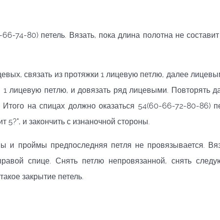
6-74-80) петель. Вязать, пока длина полотна не составит 1
ицевых, связать из протяжки 1 лицевую петлю, далее лицевы
и 1 лицевую петлю, и довязать ряд лицевыми. Повторять д
Итого на спицах должно оказаться 54(60-66-72-80-86) пе
т 5?", и закончить с изнаночной стороны.
ины и проймы предпоследняя петля не провязывается. Вя
 правой спице. Снять петлю непровязанной, снять след
такое закрытие петель.