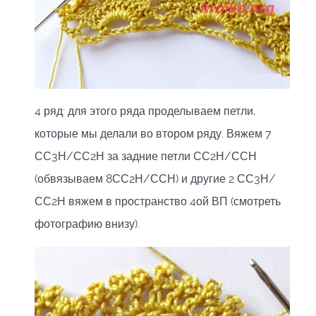
4 ряд: для этого ряда проделываем петли,
которые мы делали во втором ряду. Вяжем 7
СС3Н/СС2Н за задние петли СС2Н/ССН
(обвязываем 8СС2Н/ССН) и другие 2 СС3Н/
СС2Н вяжем в пространство 4ой ВП (смотреть
фотографию внизу).