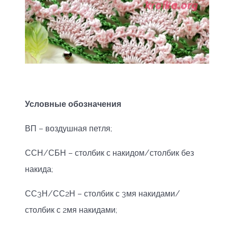
Условные обозначения
ВП – воздушная петля;
ССН/СБН – столбик с накидом/столбик без
накида;
СС3Н/СС2Н – столбик с 3мя накидами/
столбик с 2мя накидами;