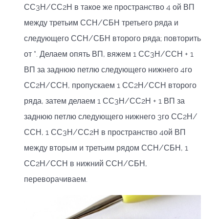
СС3Н/СС2Н в такое же пространство 4 ой ВП
между третьим ССН/СБН третьего ряда и
следующего ССН/СБН второго ряда; повторить
от *. Делаем опять ВП, вяжем 1 СС3Н/ССН + 1
ВП за заднюю петлю следующего нижнего 4го
СС2Н/ССН, пропускаем 1 СС2Н/ССН второго
ряда, затем делаем 1 СС3Н/СС2Н + 1 ВП за
заднюю петлю следующего нижнего 3го СС2Н/
ССН, 1 СС3Н/СС2Н в пространство 4ой ВП
между вторым и третьим рядом ССН/СБН, 1
СС2Н/ССН в нижний ССН/СБН,
переворачиваем.