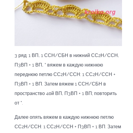
3 ряд: 1 ВП, 1 ССН/СБН в нижний СС2Н/ССН,
П3ВП + 1 ВП, * вяжем в каждую нижнюю
переднюю петлю СС2Н/ССН: 1 СС2Н/ССН +
П3ВП + 1 ВП. Затем вяжем 1 ССН/СБН в
пространство 4ой ВП, П3ВП + 1 ВП; повторить
от *.
Далее опять вяжем в каждую нижнюю петлю
СС2Н/ССН: 1 СС2Н/ССН + П3ВП + 1 ВП. Затем