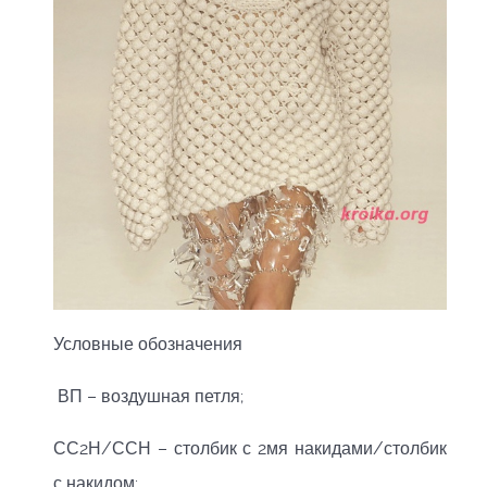
Условные обозначения
ВП – воздушная петля;
СС2Н/ССН – столбик с 2мя накидами/столбик
с накидом;