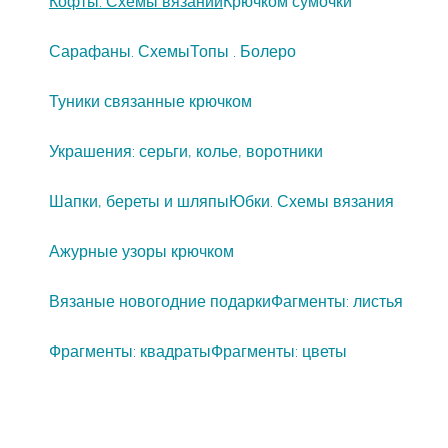
Кофты. Схемы вязаний
Крючком сумочки
Сарафаны. Схемы
Топы . Болеро
Туники связанные крючком
Украшения: серьги, колье, воротники
Шапки, береты и шляпы
Юбки. Схемы вязания
Ажурные узоры крючком
Вязаные новогодние подарки
Фагменты: листья
Фрагменты: квадраты
Фрагменты: цветы