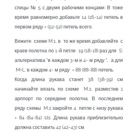
спицы № 5 с двумя рабочими концами. В тоже
время равномерно добавьте 14 (16-14) петель в
первом ряду = (52-52) петель всего.
Вяжите схеме M.1, в то же время добавляйте с
краев полотна по 1-й петле 19 (18-18) раз для S:
альтернатива *в каждом 3-м и 4- м ряду *, а для
M+L: в каждом 4- м ряду = 88 (88-88) петель.
Когда длина рукава станет 38 (38-39) см
начинайте вязать по схеме M.2, разместив 1
арппорт по середине полотна. В последнем
ряду схемы M.2 закройте 4 петли с низу рукава
= 84 (84-84) sts. Длина рукава приблизительно
должна составить 42 (42-43) см.