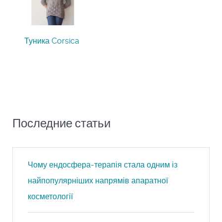
Туника Corsica
Последние статьи
Чому ендосфера-терапія стала одним із
найпопулярніших напрямів апаратної
косметології