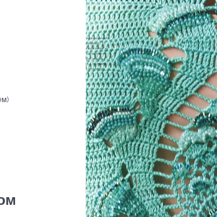
0м)
ом