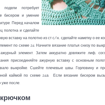
 подели потребует
ие бисером и умение
актуре. Перед началом
ец полотна и сделайте
вую вставку на полотно из ст с/н, сделайте наметку о ее к
лемент по схеме 24. Начните вязание платья снизу по выкр
е ажурный элемент. Затем аккуратно довяжите лиф, сог
вания присоединяйте ажурную вставку с основным поло
вовало выкройке. Сшейте плечевые швы. Горловину и п
рной каймой по схеме 24а. Если вязание бисером выз
 уже после.
 крючком