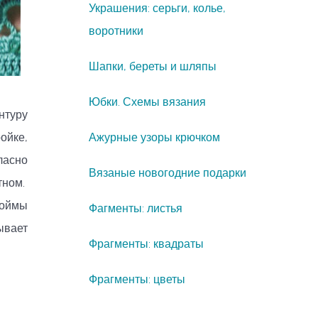
Украшения: серьги, колье,
воротники
Шапки, береты и шляпы
Юбки. Схемы вязания
онтуру
ойке,
Ажурные узоры крючком
ласно
Вязаные новогодние подарки
тном.
роймы
Фагменты: листья
ывает
Фрагменты: квадраты
Фрагменты: цветы