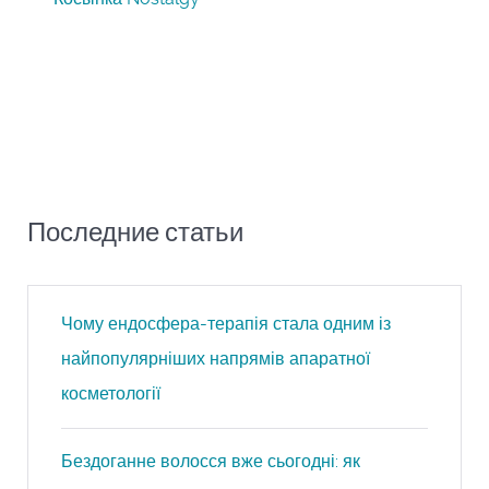
Последние статьи
Чому ендосфера-терапія стала одним із
найпопулярніших напрямів апаратної
косметології
Бездоганне волосся вже сьогодні: як