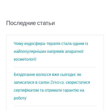
Последние статьи
Чому ендосфера-терапія стала одним із
найпопулярніших напрямів апаратної
косметології
Бездоганне волосся вже сьогодні: як
записатися в салон Zirkova, скористатися
сертифікатом та отримати гарантію на
роботу