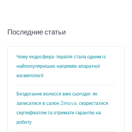
Последние статьи
Чому ендосфера-терапія стала одним із
найпопулярніших напрямів апаратної
косметології
Бездоганне волосся вже сьогодні: як
записатися в салон Zirkova, скористатися
сертифікатом та отримати гарантію на
роботу