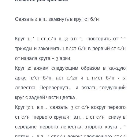
Связать 4 в.п., замкнуть в круг ст б/н.
Круг 1: * 1 ст с/н в, 3 в.п. *, повторить от *-*
трижды и закончить 1 п/ст б/н в первый ст с/н
от начала круга – 3 арки.
Круг 2: вяжем следующим образом в каждую
арку: п/ст б/н, 5ст с/2н и 1 п/ст б/н = 3
лепестка. Перевернуть и вязать следующий
круг с задней части цветка .
Круг 3: 1 в.п. , связать 3 ст с/н вокруг первого
ст с/н первого круга.4 в.п. , 1 ст с/н снизу в
середине первого лепестка второго круга , *
потом 4 в.п. , 1 ст с/н вокруг следующего ст с/