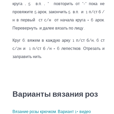
круга , 5 в.п. , * повторить от *-* пока не
провяжите 5 арок, закончить 5 в.п. и 1 п/ст б /
н в первый ст с/н от начала круга = 6 арок.
Перевернуть и далее вязать по лицу .
Круг 6: вяжем в каждую арку: 1 п/ст б/н, 6 ст
с/2н и 1 п/ст б /н = 6 лепестков. Отрезать и
заправить нить.
Варианты вязания роз
Вязание розы крючком. Вариант 1+ видео