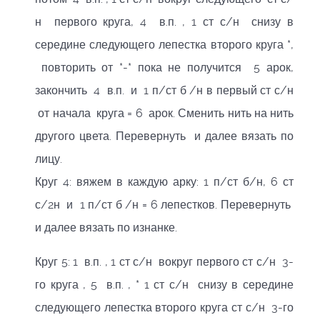
н первого круга, 4 в.п. , 1 ст с/н снизу в
середине следующего лепестка второго круга *,
повторить от *-* пока не получится 5 арок,
закончить 4 в.п. и 1 п/ст б /н в первый ст с/н
от начала круга = 6 арок. Сменить нить на нить
другого цвета. Перевернуть и далее вязать по
лицу.
Круг 4: вяжем в каждую арку: 1 п/ст б/н, 6 ст
с/2н и 1 п/ст б /н = 6 лепестков. Перевернуть
и далее вязать по изнанке.
Круг 5: 1 в.п. , 1 ст с/н вокруг первого ст с/н 3-
го круга , 5 в.п. , * 1 ст с/н снизу в середине
следующего лепестка второго круга ст с/н 3-го