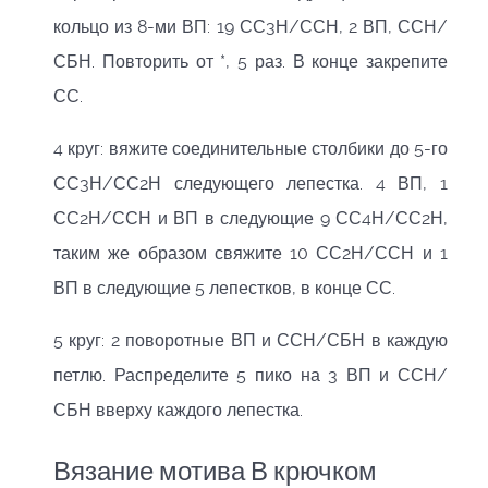
кольцо из 8-ми ВП: 19 СС3Н/ССН, 2 ВП, ССН/
СБН. Повторить от *, 5 раз. В конце закрепите
СС.
4 круг: вяжите соединительные столбики до 5-го
СС3Н/СС2Н следующего лепестка. 4 ВП, 1
СС2Н/ССН и ВП в следующие 9 СС4Н/СС2Н,
таким же образом свяжите 10 СС2Н/ССН и 1
ВП в следующие 5 лепестков, в конце СС.
5 круг: 2 поворотные ВП и ССН/СБН в каждую
петлю. Распределите 5 пико на 3 ВП и ССН/
СБН вверху каждого лепестка.
Вязание мотива В крючком