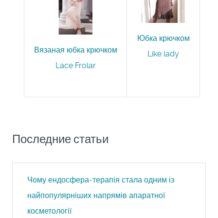
Юбка крючком
Вязаная юбка крючком
Like lady
Lace Frolar
Последние статьи
Чому ендосфера-терапія стала одним із
найпопулярніших напрямів апаратної
косметології