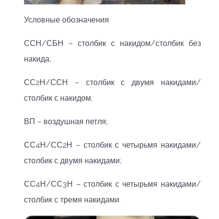
Условные обозначения
ССН/СБН – столбик с накидом/столбик без
накида;
СС2Н/ССН – столбик с двумя накидами/
столбик с накидом;
ВП – воздушная петля;
СС4Н/СС2Н – столбик с четырьмя накидами/
столбик с двумя накидами;
СС4Н/СС3Н – столбик с четырьмя накидами/
столбик с тремя накидами.