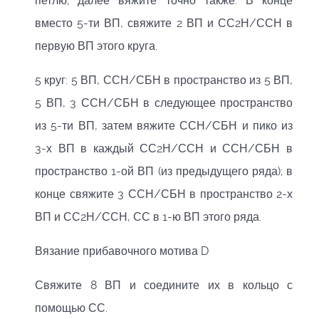
петлю; далее вяжите точно также. В конце
вместо 5-ти ВП, свяжите 2 ВП и СС2Н/ССН в
первую ВП этого круга.
5 круг: 5 ВП, ССН/СБН в пространство из 5 ВП,
5 ВП, 3 ССН/СБН в следующее пространство
из 5-ти ВП, затем вяжите ССН/СБН и пико из
3-х ВП в каждый СС2Н/ССН и ССН/СБН в
пространство 1-ой ВП (из предыдущего ряда); в
конце свяжите 3 ССН/СБН в пространство 2-х
ВП и СС2Н/ССН, СС в 1-ю ВП этого ряда.
Вязание прибавочного мотива D
Свяжите 8 ВП и соедините их в кольцо с
помощью СС.