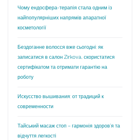
Чому ендосфера-терапія стала одним із
найпопулярніших напрямів апаратної
косметології
Бездоганне волосся вже сьогодні: як
записатися в салон Zirkova, скористатися
сертифікатом та отримати гарантію на
роботу
Искусство вышивания: от традиций к
современности
Тайський масаж стоп – гармонія здоров’я та
відчуття легкості