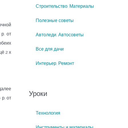
Строительство. Материалы
Полезные советы
очной
р. от
Автоледи. Автосоветы
 обеих
Все для дачи
щё 2 х
Интерьер. Ремонт
далее
Уроки
 р. от
Технология
Инструменты и материалы