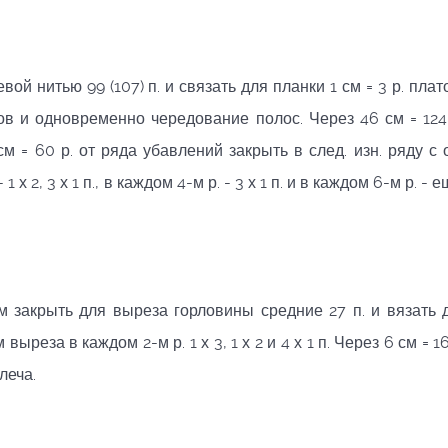
й нитью 99 (107) п. и связать для планки 1 см = 3 р. плат
в и одновременно чередование полос. Через 46 см = 124 
 см = 60 р. от ряда убавлений закрыть в след. изн. ряду с
 х 2, 3 х 1 п., в каждом 4-м р. - 3 х 1 п. и в каждом 6-м р. - е
ойм закрыть для выреза горловины средние 27 п. и вязать 
ыреза в каждом 2-м р. 1 х 3, 1 х 2 и 4 х 1 п. Через 6 см = 16
леча.