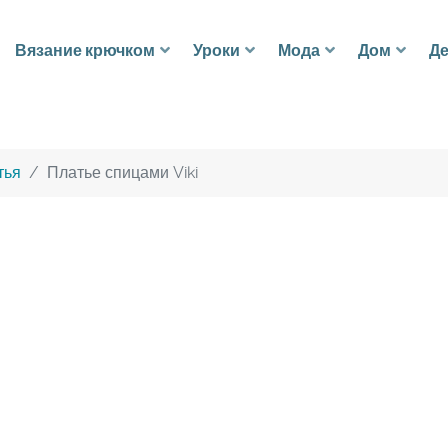
Вязание крючком
Уроки
Мода
Дом
Де
тья
Платье спицами Viki