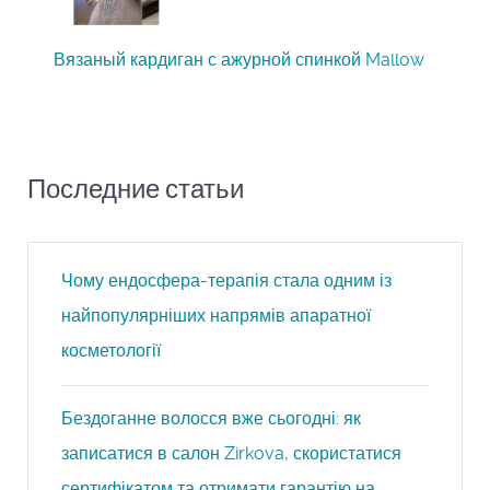
Вязаный кардиган с ажурной спинкой Mallow
Последние статьи
Чому ендосфера-терапія стала одним із
найпопулярніших напрямів апаратної
косметології
Бездоганне волосся вже сьогодні: як
записатися в салон Zirkova, скористатися
сертифікатом та отримати гарантію на