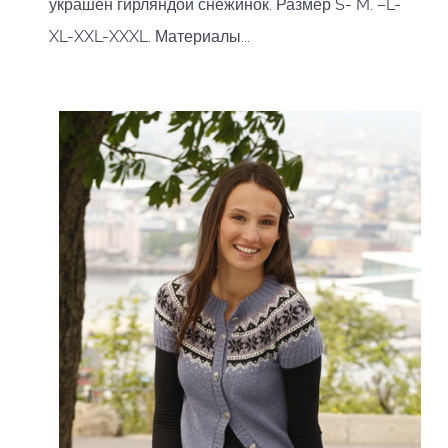
украшен гирляндой снежинок. Размер S- M. –L-
XL-XXL-XXXL. Материалы...