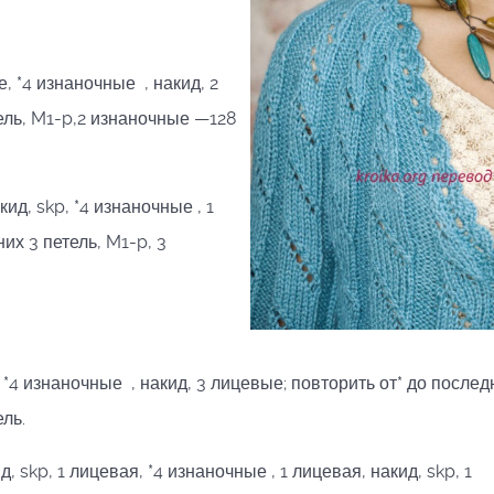
е, *4 изнаночные , накид, 2
тель, M1-p,2 изнаночные —128
д, skp, *4 изнаночные , 1
них 3 петель, M1-p, 3
4 изнаночные , накид, 3 лицевые; повторить от* до послед
ель.
, skp, 1 лицевая, *4 изнаночные , 1 лицевая, накид, skp, 1