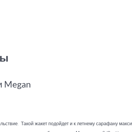
ны
и Megan
ьствие. Такой жакет подойдет и к летнему сарафану макси 