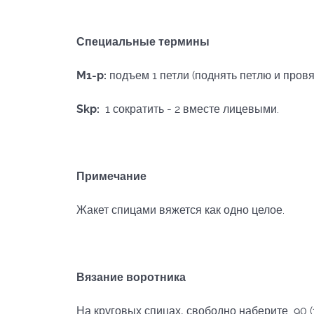
Специальные термины
M
1-
p
:
подъем 1 петли (поднять петлю и провя
Skp
:
1 сократить - 2 вместе лицевыми.
Примечание
Жакет спицами вяжется как одно целое.
Вязание воротника
На круговых спицах, свободно наберите 90 (1