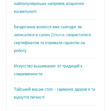
найпопулярніших напрямів апаратної
косметології
Бездоганне волосся вже сьогодні: як
записатися в салон Zirkova, скористатися
сертифікатом та отримати гарантію на
роботу
Искусство вышивания: от традиций к
современности
Тайський масаж стоп – гармонія здоров’я та
відчуття легкості