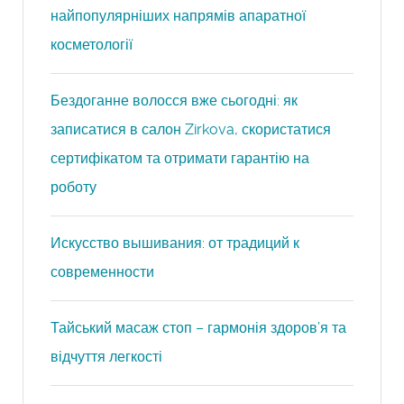
найпопулярніших напрямів апаратної
косметології
Бездоганне волосся вже сьогодні: як
записатися в салон Zirkova, скористатися
сертифікатом та отримати гарантію на
роботу
Искусство вышивания: от традиций к
современности
Тайський масаж стоп – гармонія здоров’я та
відчуття легкості