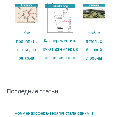
Как
Набор
Как переместить
прибавить
петель с
рукав джемпера к
петли для
боковой
основной части
реглана
стороны
Последние статьи
Чому ендосфера-терапія стала одним із