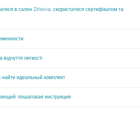
атися в салон Zirkova, скористатися сертифікатом та
ременности
 відчуття легкості
ак найти идеальный комплект
 вещей: пошаговая инструкция