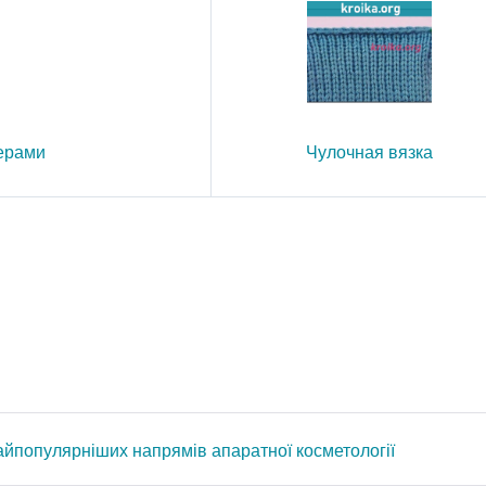
керами
Чулочная вязка
айпопулярніших напрямів апаратної косметології