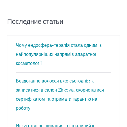
Последние статьи
Чому ендосфера-терапія стала одним із
найпопулярніших напрямів апаратної
косметології
Бездоганне волосся вже сьогодні: як
записатися в салон Zirkova, скористатися
сертифікатом та отримати гарантію на
роботу
Искусство вышивания: от традиций к