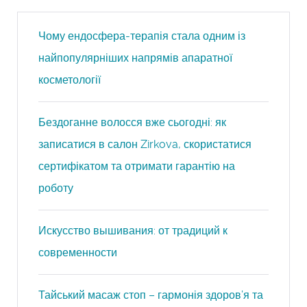
Чому ендосфера-терапія стала одним із
найпопулярніших напрямів апаратної
косметології
Бездоганне волосся вже сьогодні: як
записатися в салон Zirkova, скористатися
сертифікатом та отримати гарантію на
роботу
Искусство вышивания: от традиций к
современности
Тайський масаж стоп – гармонія здоров’я та