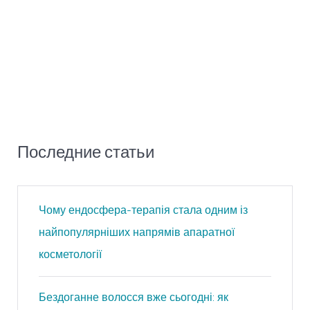
Последние статьи
Чому ендосфера-терапія стала одним із
найпопулярніших напрямів апаратної
косметології
Бездоганне волосся вже сьогодні: як