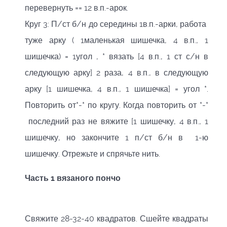
перевернуть == 12 в.п.-арок.
Круг 3: П/ст б/н до середины 1в.п.-арки, работа
туже арку ( 1маленькая шишечка, 4 в.п., 1
шишечка) = 1угол , * вязать [4 в.п., 1 ст с/н в
следующую арку] 2 раза, 4 в.п., в следующую
арку [1 шишечка, 4 в.п., 1 шишечка] = угол *.
Повторить от*-* по кругу. Когда повторить от *-*
последний раз не вяжите [1 шишечку, 4 в.п., 1
шишечку, но закончите 1 п/ст б/н в 1-ю
шишечку. Отрежьте и спрячьте нить.
Часть 1 вязаного пончо
Свяжите 28-32-40 квадратов. Сшейте квадраты