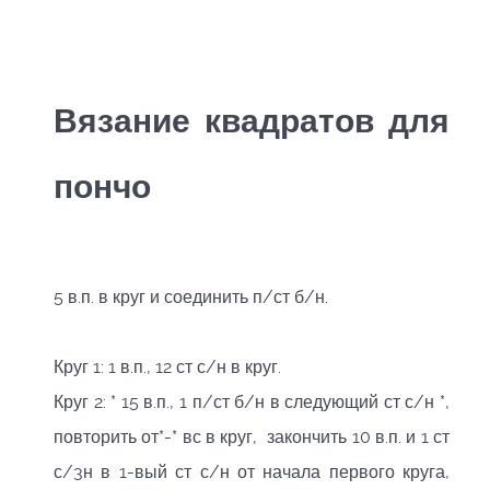
Вязание квадратов для
пончо
5 в.п. в круг и соединить п/ст б/н.
Круг 1: 1 в.п., 12 ст с/н в круг.
Круг 2: * 15 в.п., 1 п/ст б/н в следующий ст с/н *,
повторить от*-* вс в круг, закончить 10 в.п. и 1 ст
с/3н в 1-вый ст с/н от начала первого круга,