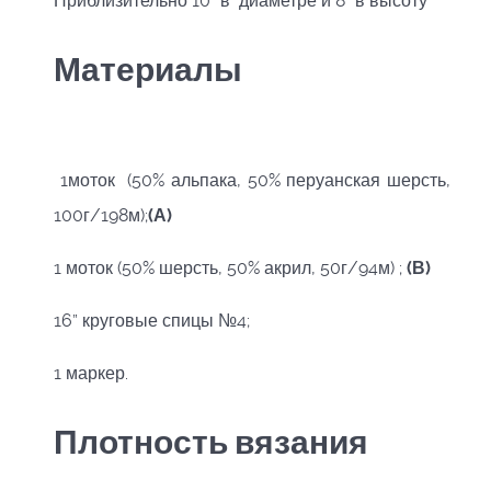
Приблизительно 10” в диаметре и 8” в высоту
Материалы
1моток (50% альпака, 50% перуанская шерсть,
100г/198м);
(А)
1 моток (50% шерсть, 50% акрил, 50г/94м) ;
(В)
16” круговые спицы №4;
1 маркер.
Плотность вязания