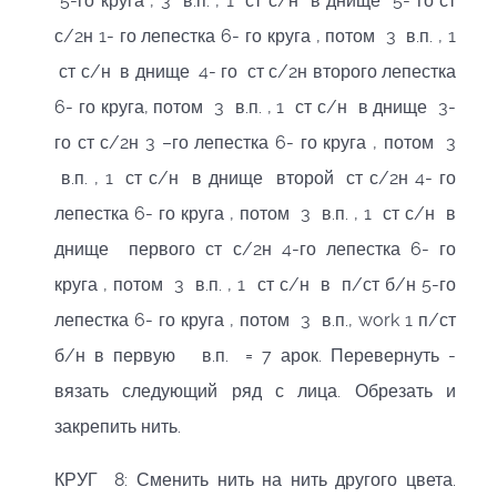
5-го круга , 3 в.п. , 1 ст с/н в днище 5- го ст
с/2н 1- го лепестка 6- го круга , потом 3 в.п. , 1
ст с/н в днище 4- го ст с/2н второго лепестка
6- го круга, потом 3 в.п. , 1 ст с/н в днище 3-
го ст с/2н 3 –го лепестка 6- го круга , потом 3
в.п. , 1 ст с/н в днище второй ст с/2н 4- го
лепестка 6- го круга , потом 3 в.п. , 1 ст с/н в
днище первого ст с/2н 4-го лепестка 6- го
круга , потом 3 в.п. , 1 ст с/н в п/ст б/н 5-го
лепестка 6- го круга , потом 3 в.п., work 1 п/ст
б/н в первую в.п. = 7 арок. Перевернуть -
вязать следующий ряд с лица. Обрезать и
закрепить нить.
КРУГ 8: Сменить нить на нить другого цвета.