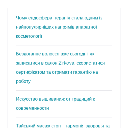
Чому ендосфера-терапія стала одним із
найпопулярніших напрямів апаратної
косметології
Бездоганне волосся вже сьогодні: як
записатися в салон Zirkova, скористатися
сертифікатом та отримати гарантію на
роботу
Искусство вышивания: от традиций к
современности
Тайський масаж стоп – гармонія здоров’я та