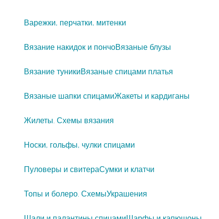
Варежки, перчатки, митенки
Вязание накидок и пончо
Вязаные блузы
Вязание туники
Вязаные спицами платья
Вязаные шапки спицами
Жакеты и кардиганы
Жилеты. Схемы вязания
Носки, гольфы, чулки спицами
Пуловеры и свитера
Сумки и клатчи
Топы и болеро. Схемы
Украшения
Шали и палантины спицами
Шарфы и капюшоны