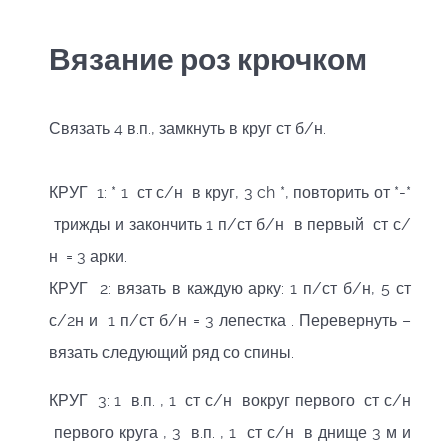
Вязание роз крючком
Связать 4 в.п., замкнуть в круг ст б/н.
КРУГ 1: * 1 ст с/н в круг, 3 ch *, повторить от *-*
трижды и закончить 1 п/ст б/н в первый ст с/
н = 3 арки.
КРУГ 2: вязать в каждую арку: 1 п/ст б/н, 5 ст
с/2н и 1 п/ст б/н = 3 лепестка . Перевернуть –
вязать следующий ряд со спины.
КРУГ 3: 1 в.п. , 1 ст с/н вокруг первого ст с/н
первого круга , 3 в.п. , 1 ст с/н в днище 3 м и