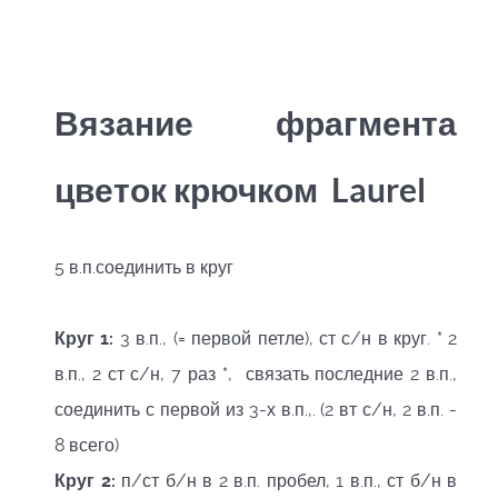
Вязание фрагмента
цветок крючком Laurel
5 в.п.соединить в круг
Круг 1:
3 в.п., (= первой петле), ст с/н в круг. * 2
в.п., 2 ст с/н, 7 раз *, связать последние 2 в.п.,
соединить с первой из 3-х в.п.,. (2 вт с/н, 2 в.п. -
8 всего)
Круг 2:
п/ст б/н в 2 в.п. пробел, 1 в.п., ст б/н в