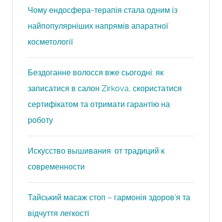
Чому ендосфера-терапія стала одним із
найпопулярніших напрямів апаратної
косметології
Бездоганне волосся вже сьогодні: як
записатися в салон Zirkova, скористатися
сертифікатом та отримати гарантію на
роботу
Искусство вышивания: от традиций к
современности
Тайський масаж стоп – гармонія здоров’я та
відчуття легкості