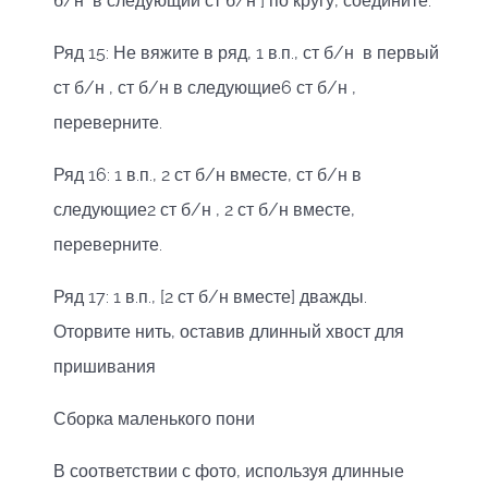
б/н в следующий ст б/н ] по кругу, соедините.
Ряд 15: Не вяжите в ряд, 1 в.п., ст б/н в первый
ст б/н , ст б/н в следующие6 ст б/н ,
переверните.
Ряд 16: 1 в.п., 2 ст б/н вместе, ст б/н в
следующие2 ст б/н , 2 ст б/н вместе,
переверните.
Ряд 17: 1 в.п., [2 ст б/н вместе] дважды.
Оторвите нить, оставив длинный хвост для
пришивания
Сборка маленького пони
В соответствии с фото, используя длинные