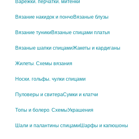
Варежки, перчатки, митенки
Вязание накидок и пончо
Вязаные блузы
Вязание туники
Вязаные спицами платья
Вязаные шапки спицами
Жакеты и кардиганы
Жилеты. Схемы вязания
Носки, гольфы, чулки спицами
Пуловеры и свитера
Сумки и клатчи
Топы и болеро. Схемы
Украшения
Шали и палантины спицами
Шарфы и капюшоны