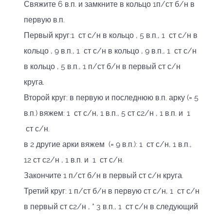
Свяжите 6 в.п. и замкните в кольцо 1п/ст б/н в
первую в.п.
Первый круг:1 ст с/н в кольцо , 5 в.п., 1 ст с/н в
кольцо , 9 в.п., 1 ст с/н в кольцо , 9 в.п., 1 ст с/н
в кольцо , 5 в.п., 1 п/ст б/н в первый ст с/н
круга.
Второй круг: в первую и последнюю в.п. арку (= 5
в.п.) вяжем: 1 ст с/н, 1 в.п., 5 ст с2/н , 1 в.п. и 1
ст с/н.
в 2 другие арки вяжем (= 9 в.п.): 1 ст с/н, 1 в.п.,
12 ст с2/н , 1 в.п. и 1 ст с/н.
Закончите 1 п/ст б/н в первый ст с/н круга.
Третий круг: 1 п/ст б/н в первую ст с/н, 1 ст с/н
в первый ст с2/н , * 3 в.п., 1 ст с/н в следующий