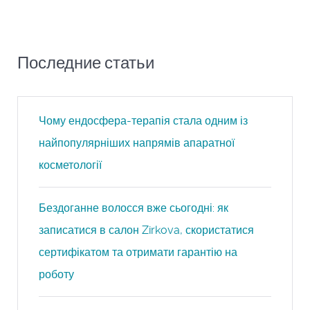
Последние статьи
Чому ендосфера-терапія стала одним із
найпопулярніших напрямів апаратної
косметології
Бездоганне волосся вже сьогодні: як
записатися в салон Zirkova, скористатися
сертифікатом та отримати гарантію на
роботу