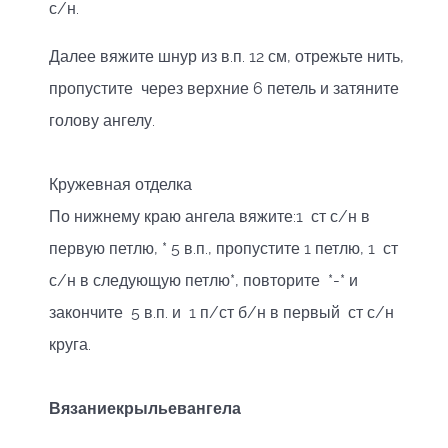
с/н.
Далее вяжите шнур из в.п. 12 см, отрежьте нить,
пропустите через верхние 6 петель и затяните
голову ангелу.
Кружевная отделка
По нижнему краю ангела вяжите:1 ст с/н в
первую петлю, * 5 в.п., пропустите 1 петлю, 1 ст
с/н в следующую петлю*, повторите *-* и
закончите 5 в.п. и 1 п/ст б/н в первый ст с/н
круга.
Вязание
крыльев
ангела