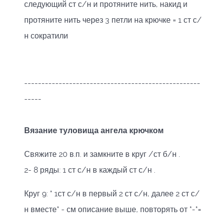
следующий ст с/н и протяните нить, накид и
протяните нить через 3 петли на крючке = 1 ст с/
н сократили
---------------------------------------------------
-----
Вязание туловища ангела крючком
Свяжите 20 в.п. и замкните в круг /ст б/н .
2- 8 ряды: 1 ст с/н в каждый ст с/н .
Круг 9: * 1ст с/н в первый 2 ст с/н, далее 2 ст с/
н вместе* - см описание выше, повторять от *-*=