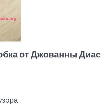
юбка от Джованны Диас
узора