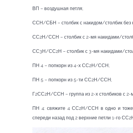
ВП – воздушная петля;
ССН/СБН – столбик с накидом/столбик без 
СС2Н/ССН – столбик с 2-мя накидами/столб
СС3Н/СС2Н – столбик с 3-мя накидами/стол
ПН 4 – попкорн из 4-х СС2Н/ССН;
ПН 5 – попкорн из 5-ти СС2Н/ССН;
Г2СС2Н/ССН – группа из 2-х столбиков с 2-
ПН 4: свяжите 4 СС2Н/ССН в одно и тоже 
спереди назад под 2 верхние петли 1-го СС