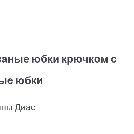
заные юбки крючком с
ые юбки
нны Диас