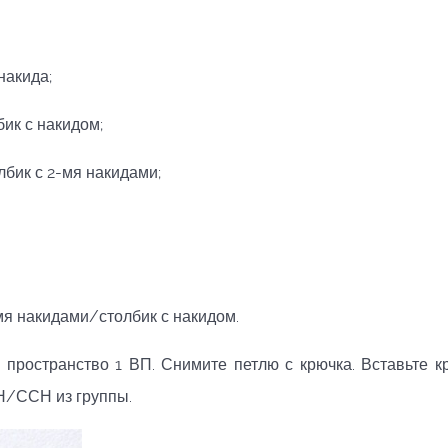
накида;
ик с накидом;
бик с 2-мя накидами;
мя накидами/столбик с накидом.
пространство 1 ВП. Снимите петлю с крючка. Вставьте к
2Н/ССН из группы.